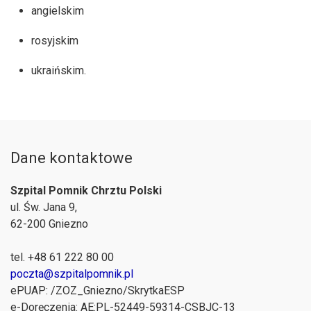
angielskim
rosyjskim
ukraińskim.
Dane kontaktowe
Szpital Pomnik Chrztu Polski
ul. Św. Jana 9,
62-200
Gniezno
tel. +48 61 222 80 00
poczta@szpitalpomnik.pl
ePUAP: /ZOZ_Gniezno/SkrytkaESP
e-Doręczenia: AE:PL-52449-59314-CSBJC-13