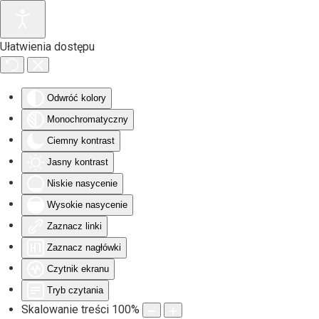
Przejdź do głównej treści
Ułatwienia dostępu
Odwróć kolory
Monochromatyczny
Ciemny kontrast
Jasny kontrast
Niskie nasycenie
Wysokie nasycenie
Zaznacz linki
Zaznacz nagłówki
Czytnik ekranu
Tryb czytania
Skalowanie treści
100
%